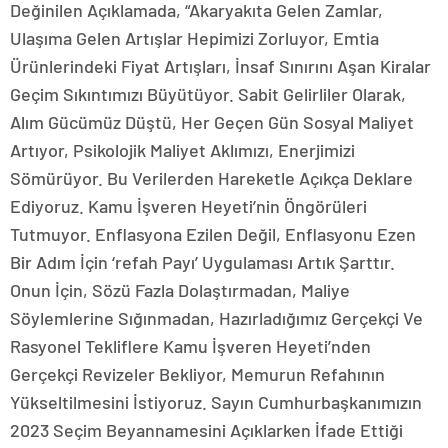
Değinilen Açıklamada, “Akaryakıta Gelen Zamlar,
Ulaşıma Gelen Artışlar Hepimizi Zorluyor, Emtia
Ürünlerindeki Fiyat Artışları, İnsaf Sınırını Aşan Kiralar
Geçim Sıkıntımızı Büyütüyor. Sabit Gelirliler Olarak,
Alım Gücümüz Düştü, Her Geçen Gün Sosyal Maliyet
Artıyor, Psikolojik Maliyet Aklımızı, Enerjimizi
Sömürüyor. Bu Verilerden Hareketle Açıkça Deklare
Ediyoruz. Kamu İşveren Heyeti’nin Öngörüleri
Tutmuyor. Enflasyona Ezilen Değil, Enflasyonu Ezen
Bir Adım İçin ‘refah Payı’ Uygulaması Artık Şarttır.
Onun İçin, Sözü Fazla Dolaştırmadan, Maliye
Söylemlerine Sığınmadan, Hazırladığımız Gerçekçi Ve
Rasyonel Tekliflere Kamu İşveren Heyeti’nden
Gerçekçi Revizeler Bekliyor, Memurun Refahının
Yükseltilmesini İstiyoruz. Sayın Cumhurbaşkanımızın
2023 Seçim Beyannamesini Açıklarken İfade Ettiği