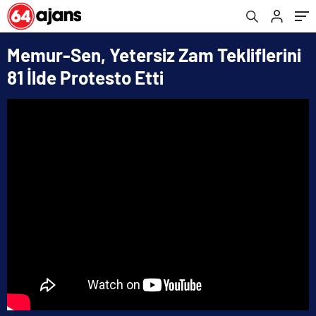
bahis
siteleri
casino
siteleri
Memur-Sen, Yetersiz Zam Tekliflerini
81 İlde Protesto Etti