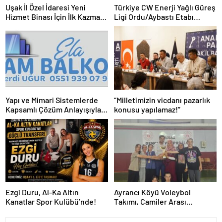
Uşak İl Özel İdaresi Yeni
Türkiye CW Enerji Yağlı Güreş
Hizmet Binası İçin İlk Kazma
Ligi Ordu/Aybastı Etabı
Vuruldu
Büyük İlgiyle Tamamlandı
Yapı ve Mimari Sistemlerde
“Milletimizin vicdanı pazarlık
Kapsamlı Çözüm Anlayışıyla
konusu yapılamaz!”
Hizmet Sunuluyor
Ezgi Duru, Al-Ka Altın
Ayrancı Köyü Voleybol
Kanatlar Spor Kulübü’nde!
Takımı, Camiler Arası
Voleybol Turnuvasının
Şampiyonu Oldu