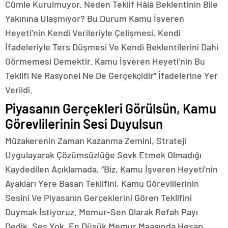
Cümle Kurulmuyor. Neden Teklif Hâlâ Beklentinin Bile
Yakınına Ulaşmıyor? Bu Durum Kamu İşveren
Heyeti’nin Kendi Verileriyle Çelişmesi, Kendi
İfadeleriyle Ters Düşmesi Ve Kendi Beklentilerini Dahi
Görmemesi Demektir. Kamu İşveren Heyeti’nin Bu
Teklifi Ne Rasyonel Ne De Gerçekçidir” İfadelerine Yer
Verildi.
Piyasanın Gerçekleri Görülsün, Kamu
Görevlilerinin Sesi Duyulsun
Müzakerenin Zaman Kazanma Zemini, Strateji
Uygulayarak Çözümsüzlüğe Sevk Etmek Olmadığı
Kaydedilen Açıklamada, “Biz, Kamu İşveren Heyeti’nin
Ayakları Yere Basan Teklifini, Kamu Görevlilerinin
Sesini Ve Piyasanın Gerçeklerini Gören Teklifini
Duymak İstiyoruz. Memur-Sen Olarak Refah Payı
Dedik, Ses Yok. En Düşük Memur Maaşında Hesap