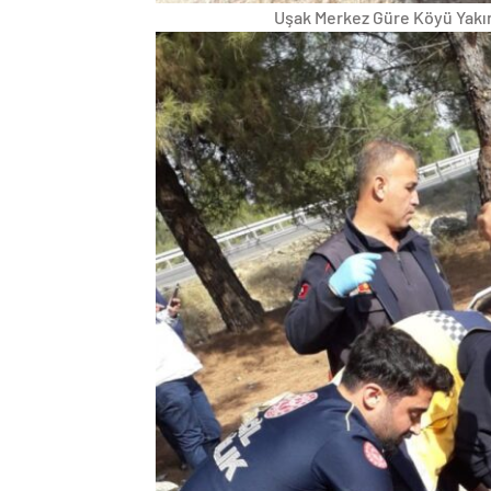
Uşak Merkez Güre Köyü Yakın