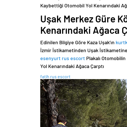
Kaybettiği Otomobil Yol Kenarındaki Ağ
Uşak Merkez Güre Kö
Kenarındaki Ağaca Ç
Edinilen Bilgiye Göre Kaza Uşak’ın
kurt
İzmir İstikametinden Uşak İstikametine
esenyurt rus escort
Plakalı Otomobilin
Yol Kenarındaki Ağaca Çarptı
fatih rus escort