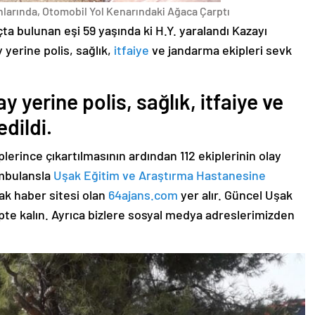
larında, Otomobil Yol Kenarındaki Ağaca Çarptı
çta bulunan eşi 59 yaşında ki H.Y. yaralandı Kazayı
yerine polis, sağlık,
itfaiye
ve jandarma ekipleri sevk
 yerine polis, sağlık, itfaiye ve
dildi.
plerince çıkartılmasının ardından 112 ekiplerinin olay
ambulansla
Uşak Eğitim ve Araştırma Hastanesine
şak haber sitesi olan
64ajans.com
yer alır. Güncel Uşak
pte kalın. Ayrıca bizlere sosyal medya adreslerimizden