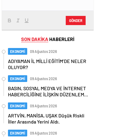
GÖNDER
SON DAKİKA
HABERLERİ
EKONOMİ
09 Ağustos 2026
ADIYAMAN İL MİLLİ EĞİTİM’DE NELER
OLUYOR?
EKONOMİ
09 Ağustos 2026
BASIN, SOSYAL MEDYA VE İNTERNET
HABERCİLİĞİNE İLİŞKİN DÜZENLEME,
TBMM GENEL KURULUNDA
EKONOMİ
09 Ağustos 2026
ARTVİN, MANİSA, UŞAK Düşük Riskli
İller Arasında Yerini Aldı.
EKONOMİ
09 Ağustos 2026