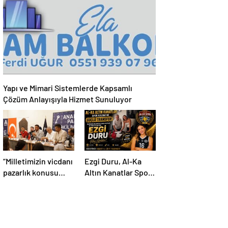
Vuruldu
Büyük İlgiyle
Tamamlandı
Yapı ve Mimari Sistemlerde Kapsamlı
Çözüm Anlayışıyla Hizmet Sunuluyor
“Milletimizin vicdanı
Ezgi Duru, Al-Ka
pazarlık konusu
Altın Kanatlar Spor
yapılamaz!”
Kulübü’nde!