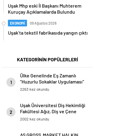
Uşak Mhp eski İl Başkanı Muhterem
Kuruçay Açıklamalarda Bulundu
EKONOMİ
09 Ağustos 2026
Uşak’ta tekstil fabrikasıda yangın çıktı
KATEGORİNİN POPÜLERLERİ
Ülke Genelinde Eş Zamanlı
“Huzurlu Sokaklar Uygulaması”
1
2263 kez okundu
Uşak Üniversitesi Diş Hekimliği
Fakültesi Ağız, Diş ve Çene
2
Cerrahisi Çene-Yüz Bölgesini
2002 kez okundu
İlgilendiren Hastalıkların
Tedavilerini Yürütmektedir.
AS GROSS MARKET HALKIN