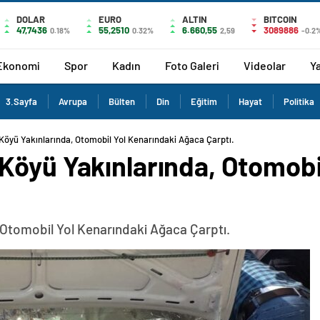
DOLAR
EURO
ALTIN
BITCOIN
47,7436
55,2510
6.660,55
3089886
0.18%
0.32%
2,59
-0.2
Ekonomi
Spor
Kadın
Foto Galeri
Videolar
Ya
3.Sayfa
Avrupa
Bülten
Din
Eğitim
Hayat
Politika
öyü Yakınlarında, Otomobil Yol Kenarındaki Ağaca Çarptı.
Köyü Yakınlarında, Otomobi
Otomobil Yol Kenarındaki Ağaca Çarptı.