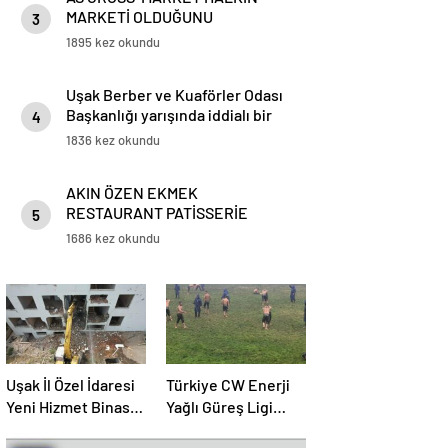
MARKETİ OLDUĞUNU
3
GÖSTERDİ…
1895 kez okundu
Uşak Berber ve Kuaförler Odası
Başkanlığı yarışında iddialı bir
4
Aday; Yusuf Afşar
1836 kez okundu
AKIN ÖZEN EKMEK
RESTAURANT PATİSSERİE
5
AÇILDI.
1686 kez okundu
Uşak İl Özel İdaresi
Türkiye CW Enerji
Yeni Hizmet Binası
Yağlı Güreş Ligi
İçin İlk Kazma
Ordu/Aybastı Etabı