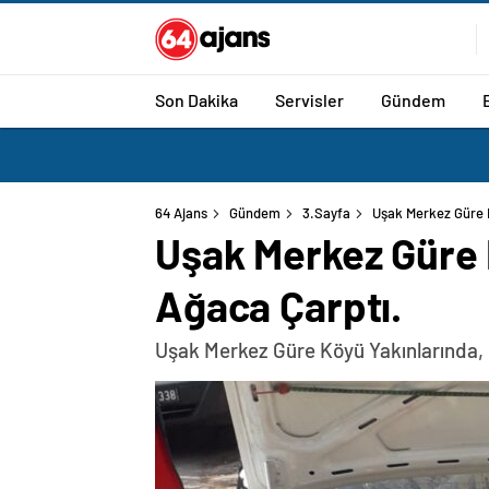
bahis
siteleri
casino
siteleri
Son Dakika
Servisler
Gündem
64 Ajans
Gündem
3.Sayfa
Uşak Merkez Güre K
Uşak Merkez Güre 
Ağaca Çarptı.
Uşak Merkez Güre Köyü Yakınlarında, 