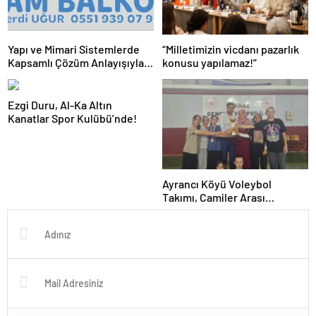
Yapı ve Mimari Sistemlerde
“Milletimizin vicdanı pazarlık
Kapsamlı Çözüm Anlayışıyla
konusu yapılamaz!”
Hizmet Sunuluyor
Ezgi Duru, Al-Ka Altın
Kanatlar Spor Kulübü’nde!
Ayrancı Köyü Voleybol
Takımı, Camiler Arası
Voleybol Turnuvasının
Şampiyonu Oldu