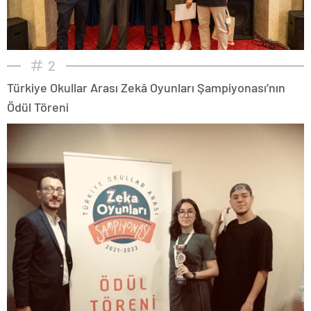
2
Türkiye Okullar Arası Zekâ Oyunları Şampiyonası’nın
Ödül Töreni